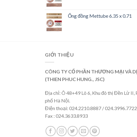
Ống đồng Mettube 6.35 x 0.71
GIỚI THIỆU
CÔNG TY CỔ PHẦN THƯƠNG MẠI VÀ D
(THIEN PHUC HUNG., JSC)
Địa chỉ: Ô 48+49 Lô 6, Khu đô thị Đền Lừ I
phố Hà Nội.
Điện thoại: 024.2210.8887 / 024.3996.7722
Fax : 024.3633.8933