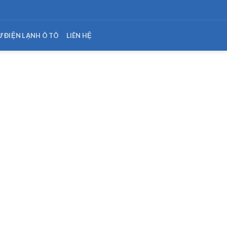
Ư ĐIỆN LẠNH Ô TÔ
LIÊN HỆ