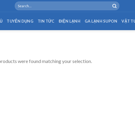
Search
for:
Ủ
TUYỂN DỤNG
TIN TỨC
ĐIỆN LẠNH
GA LẠNH SUPON
VẬT T
roducts were found matching your selection.