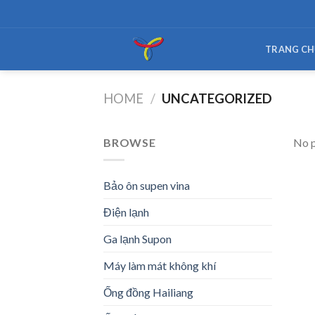
Skip
to
content
TRANG CH
HOME
/
UNCATEGORIZED
BROWSE
No p
Bảo ôn supen vina
Điện lạnh
Ga lạnh Supon
Máy làm mát không khí
Ống đồng Hailiang