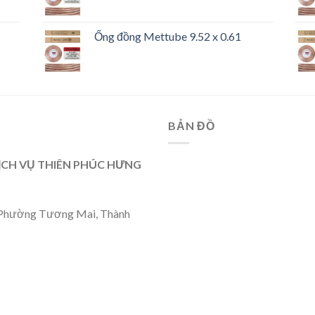
Ống đồng Mettube 9.52 x 0.61
BẢN ĐỒ
ỊCH VỤ THIÊN PHÚC HƯNG
I, Phường Tương Mai, Thành