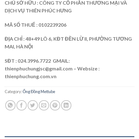
CHỦ SỞ HỮU : CÔNG TY CỔ PHẦN THƯƠNG MẠI VÀ
DỊCH VỤ THIÊN PHÚC HƯNG
MÃ SỐ THUẾ : 0102239206
ĐỊA CHỈ : 48+49 LÔ 6, KĐT ĐỀN LỪ II, PHƯỜNG TƯƠNG
MAI, HÀ NỘI
SĐT : 024.3996.7722 GMAIL:
thienphuchungjsc@gmail.com – Websize :
thienphuchung.com.vn
Category:
Ống Đồng Mettube